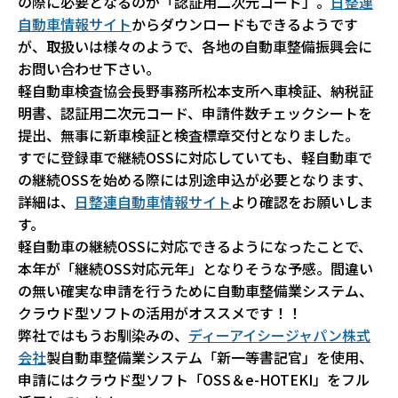
の際に必要となるのが「認証用二次元コード」。
日整連
自動車情報サイト
からダウンロードもできるようです
が、取扱いは様々のようで、各地の自動車整備振興会に
お問い合わせ下さい。
軽自動車検査協会長野事務所松本支所へ車検証、納税証
明書、認証用二次元コード、申請件数チェックシートを
提出、無事に新車検証と検査標章交付となりました。
すでに登録車で継続OSSに対応していても、軽自動車で
の継続OSSを始める際には別途申込が必要となります、
詳細は、
日整連自動車情報サイト
より確認をお願いしま
す。
軽自動車の継続OSSに対応できるようになったことで、
本年が「継続OSS対応元年」となりそうな予感。間違い
の無い確実な申請を行うために自動車整備業システム、
クラウド型ソフトの活用がオススメです！！
弊社ではもうお馴染みの、
ディーアイシージャパン株式
会社
製自動車整備業システム「新一等書記官」を使用、
申請にはクラウド型ソフト「OSS＆e-HOTEKI」をフル