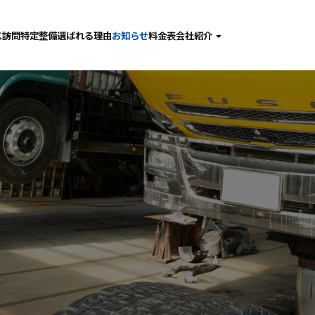
ス
訪問特定整備
選ばれる理由
お知らせ
料金表
会社紹介
検
社長あいさつ
備･点検･修理
会社概要
査
採用情報
金･塗装
動車ガラス
問特定整備
張整備