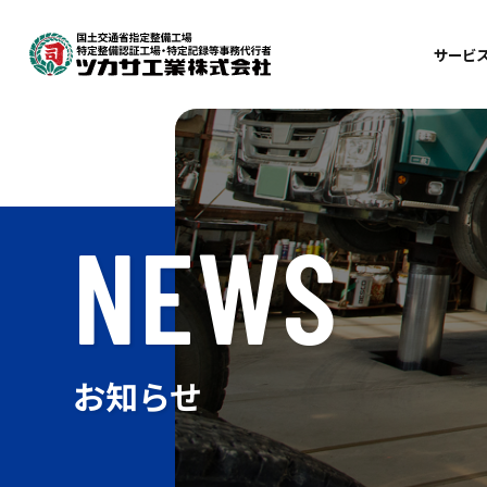
サービ
車
整
検
NEWS
鈑
自
お知らせ
訪
出