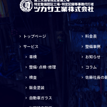
トップページ
料金表
サービス
整備事例
車検
お知らせ
整備･点検･修理
コラム
検査
佐藤社長の
鈑金塗装
自動車ガラス