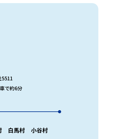
5511
車で約6分
村
白馬村
小谷村