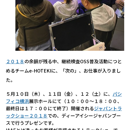
２０１８
の余韻が残る中、継続検査OSS普及活動につと
めるチームe-HOTEKIに、「次の」、お仕事が入りまし
た。
５月１０日（木）、１１日（金）、１２（土）に、
パシ
フィコ横浜
展示ホールにて（１０：００～１８：００、
最終日は１７：００にて終了）開催される
ジャパントラ
ックショー２０１８
での、ディーアイシージャパンブー
スで行うプレゼンです。