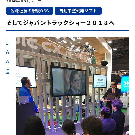
2018年03月20日
佐藤社長の継続OSS
自動車整備業ソフト
そしてジャパントラックショー２０１８へ
I
A
A
E