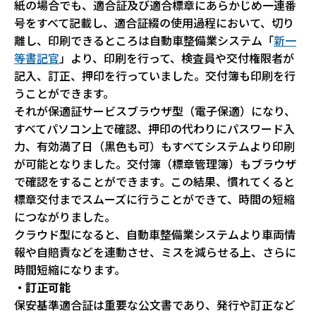
紙の場合でも、適合証及び適合標章にあらかじめ一連番
号をすべて記載し、適合証綴の使用過程において、切り
離し、印刷できるところは自動車整備業システム「
新一
等書記官
」より、印刷を行って、検査員や交付権限者が
記入、訂正、押印を行っていました。交付簿も印刷を行
うことができます。
それが保適証サービスブラウザ型（電子保適）になり、
すべてパソコン上で確認、押印の代わりにパスワード入
力、有効満了日（黒色も可）もすべてシステムより印刷
が可能となりました。交付簿（標章管理簿）もブラウザ
で確認をすることができます。この結果、慣れてくると
標章交付までスムーズに行うことができて、時間の短縮
につながりました。
クラウド型になると、自動車整備業システムより車両情
報や自賠責などを連動させ、ミスを減らせる上、さらに
時間短縮になります。
・訂正可能
保安基準適合証は重要な公文書であり、発行や訂正など