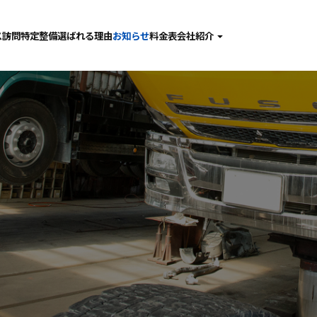
ス
訪問特定整備
選ばれる理由
お知らせ
料金表
会社紹介
検
社長あいさつ
備･点検･修理
会社概要
査
採用情報
金･塗装
動車ガラス
問特定整備
張整備