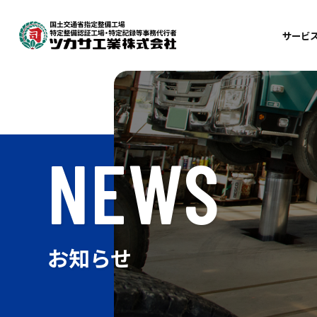
サービ
車
整
検
NEWS
鈑
自
お知らせ
訪
出