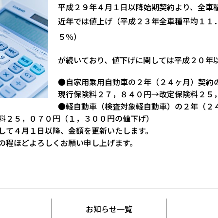
平成２９年４月１日以降始期契約より、全車
近年では値上げ（平成２３年全車種平均１１
５％）
が続いており、値下げに関しては平成２０年
●自家用乗用自動車の２年（２４ヶ月）契約
現行保険料２７，８４０円→改定保険料２５
●軽自動車（検査対象軽自動車）の２年（２
料２５，０７０円（１，３００円の値下げ）
して４月１日以降、金額を更新いたします。
の程ほどよろしくお願い申し上げます。
お知らせ一覧