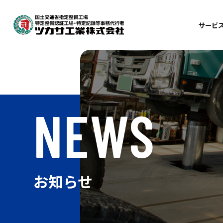
サービ
車
整
検
NEWS
鈑
自
お知らせ
訪
出