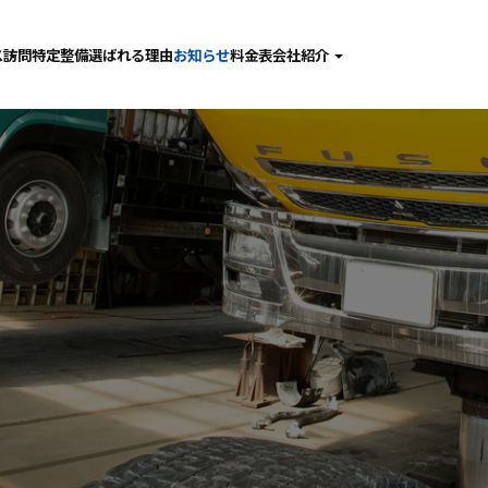
ス
訪問特定整備
選ばれる理由
お知らせ
料金表
会社紹介
検
社長あいさつ
備･点検･修理
会社概要
査
採用情報
金･塗装
動車ガラス
問特定整備
張整備