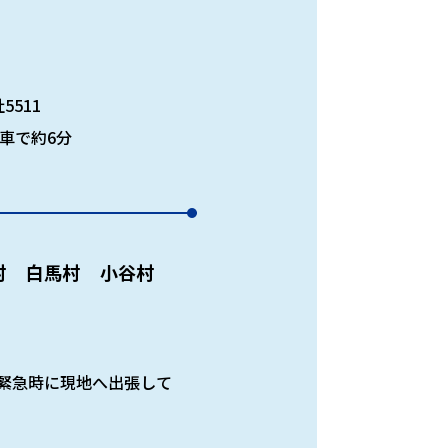
5511
車で約6分
村
白馬村
小谷村
緊急時に現地へ出張して