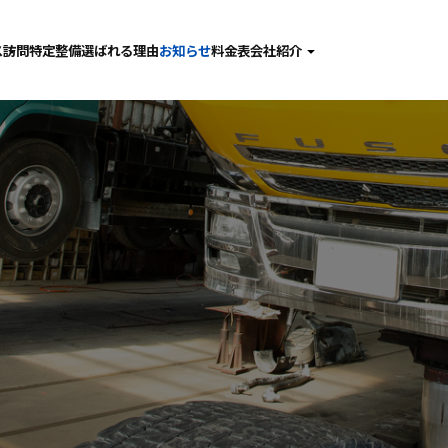
ス
訪問特定整備
選ばれる理由
お知らせ
料金表
会社紹介
検
社長あいさつ
備･点検･修理
会社概要
査
採用情報
金･塗装
動車ガラス
問特定整備
張整備