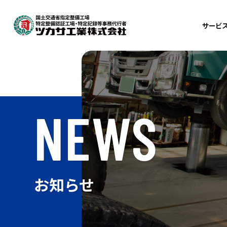
サービ
車
整
検
NEWS
鈑
自
お知らせ
訪
出