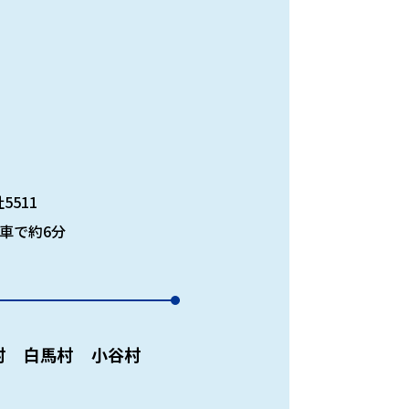
5511
車で約6分
村
白馬村
小谷村