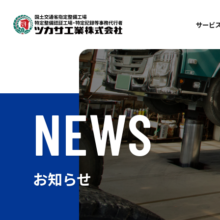
サービ
車
整
検
NEWS
鈑
自
お知らせ
訪
出