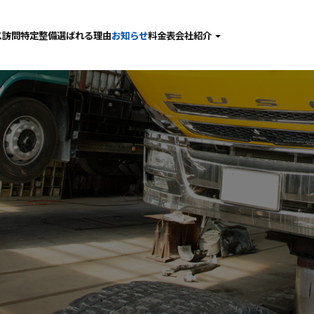
ス
訪問特定整備
選ばれる理由
お知らせ
料金表
会社紹介
検
社長あいさつ
備･点検･修理
会社概要
査
採用情報
金･塗装
動車ガラス
問特定整備
張整備