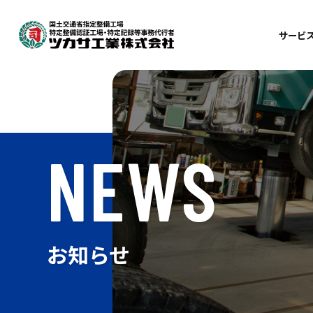
サービ
車
整
検
NEWS
鈑
自
お知らせ
訪
出