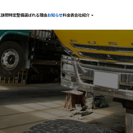
ス
訪問特定整備
選ばれる理由
お知らせ
料金表
会社紹介
検
社長あいさつ
備･点検･修理
会社概要
査
採用情報
金･塗装
動車ガラス
問特定整備
張整備